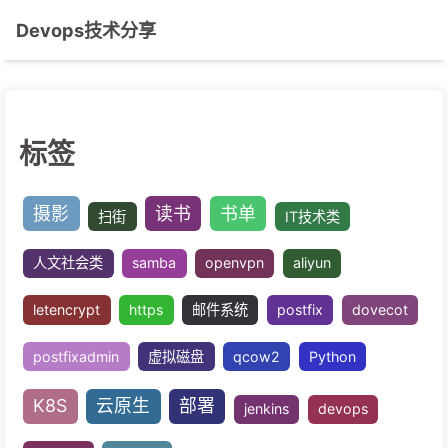
Devops技术分享
标签
摄影
读书
书单
扫街
IT技术类
人文社会类
samba
openvpn
aliyun
letencrypt
https
邮件系统
postfix
dov
postfixadmin
虚拟磁盘
qcow2
Python